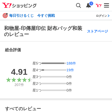
i
毎日引けるくじ 今すぐ挑戦
ログイン
和物屋-印傳屋印伝 財布バッグ和装
ストアページ
のレビュー
総合評価
星
5
つ
188
件
4.91
星
4
つ
19
件
星
3
つ
0
件
星
2
つ
0
件
207
件
星
1
つ
0
件
すべてのレビュー