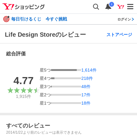
i
毎日引けるくじ 今すぐ挑戦
ログイン
Life Design Storeのレビュー
ストアページ
総合評価
星
5
つ
1,614
件
4.77
星
4
つ
218
件
星
3
つ
48
件
星
2
つ
17
件
1,915
件
星
1
つ
18
件
すべてのレビュー
2014/1/22より前のレビューは表示できません