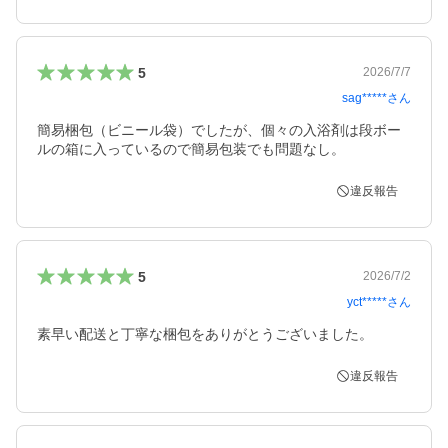
5
2026/7/7
sag*****
さん
簡易梱包（ビニール袋）でしたが、個々の入浴剤は段ボー
ルの箱に入っているので簡易包装でも問題なし。
違反報告
5
2026/7/2
yct*****
さん
素早い配送と丁寧な梱包をありがとうございました。
違反報告