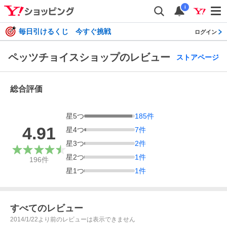
i
毎日引けるくじ 今すぐ挑戦
ログイン
ペッツチョイスショップのレビュー
ストアページ
総合評価
星
5
つ
185
件
4.91
星
4
つ
7
件
星
3
つ
2
件
星
2
つ
1
件
196
件
星
1
つ
1
件
すべてのレビュー
2014/1/22より前のレビューは表示できません