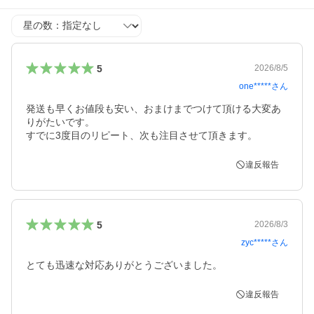
星の数
5
2026/8/5
one*****
さん
発送も早くお値段も安い、おまけまでつけて頂ける大変あ
りがたいです。

すでに3度目のリピート、次も注目させて頂きます。
違反報告
5
2026/8/3
zyc*****
さん
とても迅速な対応ありがとうございました。
違反報告