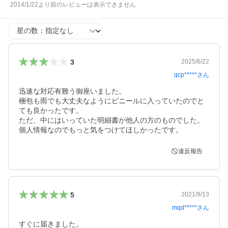
2014/1/22より前のレビューは表示できません
星の数
3
2025/6/22
qcp*****
さん
迅速な対応有難う御座いました。

梱包も雨でも大丈夫なようにビニールに入っていたのでと
ても良かったです。

ただ、中にはいっていた明細書が他人の方のものでした。

個人情報なのでもっと気をつけてほしかったです。
違反報告
5
2021/9/13
mqd*****
さん
すぐに届きました。
