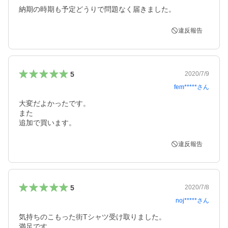
納期の時期も予定どうりで問題なく届きました。
違反報告
5
2020/7/9
fem*****
さん
大変だよかったです。

また

追加で買います。
違反報告
5
2020/7/8
noj*****
さん
気持ちのこもった街Tシャツ受け取りました。

満足です。