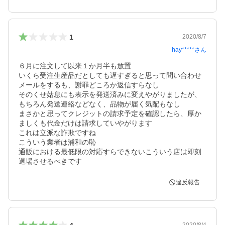
1
2020/8/7
hay*****
さん
６月に注文して以来１か月半も放置

いくら受注生産品だとしても遅すぎると思って問い合わせ
メールをするも、謝罪どころか返信すらなし

そのくせ姑息にも表示を発送済みに変えやがりましたが、
もちろん発送連絡などなく、品物が届く気配もなし

まさかと思ってクレジットの請求予定を確認したら、厚か
ましくも代金だけは請求していやがります

これは立派な詐欺ですね

こういう業者は浦和の恥

通販における最低限の対応すらできないこういう店は即刻
退場させるべきです
違反報告