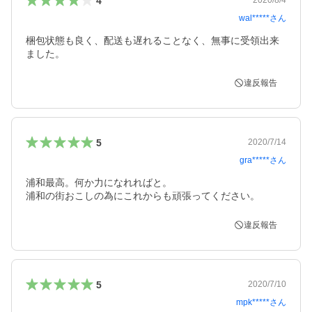
4
2020/8/4
wal*****
さん
梱包状態も良く、配送も遅れることなく、無事に受領出来
ました。
違反報告
5
2020/7/14
gra*****
さん
浦和最高。何か力になれればと。

浦和の街おこしの為にこれからも頑張ってください。
違反報告
5
2020/7/10
mpk*****
さん