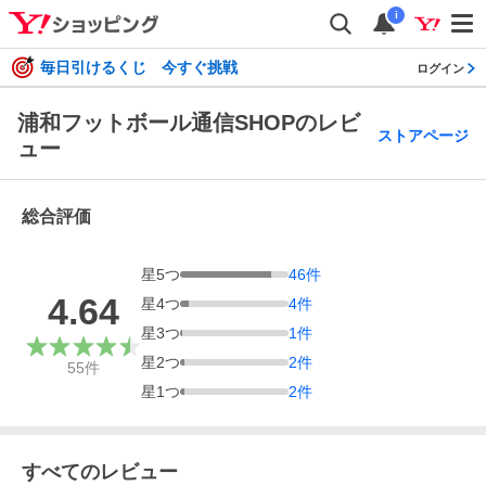
i
毎日引けるくじ 今すぐ挑戦
ログイン
浦和フットボール通信SHOPのレビ
ストアページ
ュー
総合評価
星
5
つ
46
件
4.64
星
4
つ
4
件
星
3
つ
1
件
星
2
つ
2
件
55
件
星
1
つ
2
件
すべてのレビュー