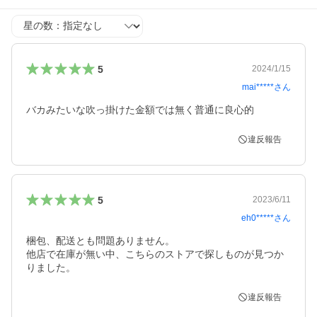
星の数
5
2024/1/15
mai*****
さん
バカみたいな吹っ掛けた金額では無く普通に良心的
違反報告
5
2023/6/11
eh0*****
さん
梱包、配送とも問題ありません。

他店で在庫が無い中、こちらのストアで探しものが見つか
りました。
違反報告