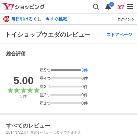
i
毎日引けるくじ 今すぐ挑戦
ログイン
トイショップウエダのレビュー
ストアページ
総合評価
星
5
つ
3
件
5.00
星
4
つ
0
件
星
3
つ
0
件
星
2
つ
0
件
3
件
星
1
つ
0
件
すべてのレビュー
2014/1/22より前のレビューは表示できません