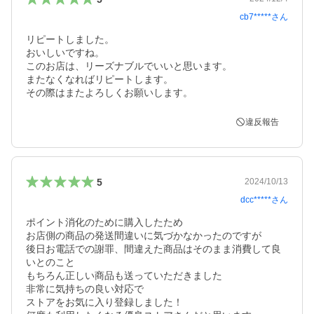
cb7*****
さん
リピートしました。

おいしいですね。

このお店は、リーズナブルでいいと思います。

またなくなればリピートします。

その際はまたよろしくお願いします。
違反報告
5
2024/10/13
dcc*****
さん
ポイント消化のために購入したため

お店側の商品の発送間違いに気づかなかったのですが

後日お電話での謝罪、間違えた商品はそのまま消費して良
いとのこと

もちろん正しい商品も送っていただきました

非常に気持ちの良い対応で

ストアをお気に入り登録しました！
