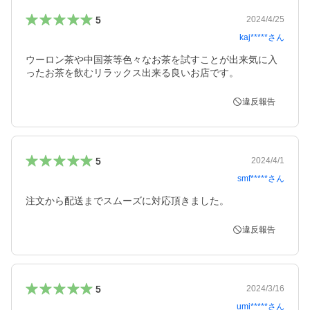
5
2024/4/25
kaj*****
さん
ウーロン茶や中国茶等色々なお茶を試すことが出来気に入
ったお茶を飲むリラックス出来る良いお店です。
違反報告
5
2024/4/1
smf*****
さん
注文から配送までスムーズに対応頂きました。
違反報告
5
2024/3/16
umi*****
さん