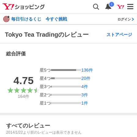
i
毎日引けるくじ 今すぐ挑戦
ログイン
Tokyo Tea Tradingのレビュー
ストアページ
総合評価
星
5
つ
136
件
4.75
星
4
つ
20
件
星
3
つ
4
件
星
2
つ
3
件
164
件
星
1
つ
1
件
すべてのレビュー
2014/1/22より前のレビューは表示できません