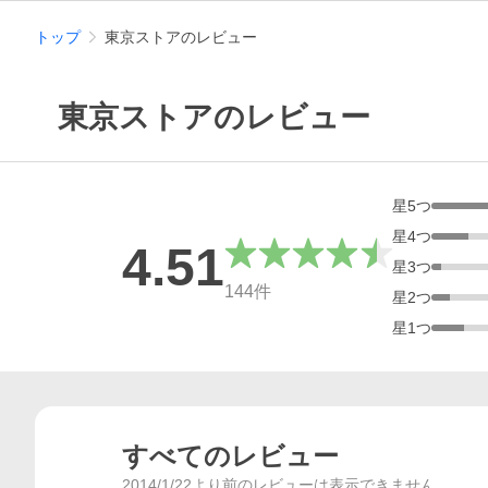
トップ
東京ストアのレビュー
東京ストアのレビュー
星
5
つ
星
4
つ
4.51
星
3
つ
総合評価
144
件
星
2
つ
星
1
つ
すべてのレビュー
2014/1/22より前のレビューは表示できません