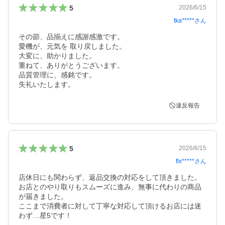
5
2026/6/15
tka*****
さん
その節、品揃えに感謝感激です。

愛機が、元気を 取り戻しました。

大変に、助かりました。

重ねて、ありがとうございます。

品質管理に、感銘です。

失礼いたします。
違反報告
5
2026/6/15
flx*****
さん
店休日にも関わらず、返品交換の対応をして頂きました。

お店とのやり取りもスムーズに進み、無事に代わりの商品
が届きました。

ここまで消費者に対して丁寧な対応して頂けるお店には迷
わず…星5です！