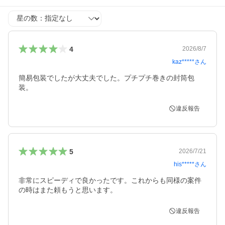
星の数
4
2026/8/7
kaz*****
さん
簡易包装でしたが大丈夫でした。プチプチ巻きの封筒包
装。
違反報告
5
2026/7/21
his*****
さん
非常にスピーディで良かったです。これからも同様の案件
の時はまた頼もうと思います。
違反報告