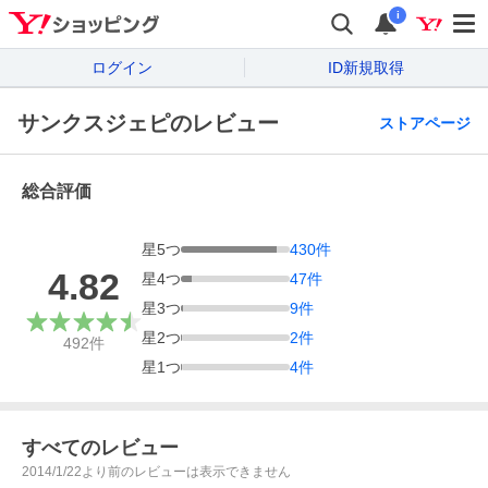
i
ログイン
ID新規取得
サンクスジェピのレビュー
ストアページ
総合評価
星
5
つ
430
件
4.82
星
4
つ
47
件
星
3
つ
9
件
星
2
つ
2
件
492
件
星
1
つ
4
件
すべてのレビュー
2014/1/22より前のレビューは表示できません