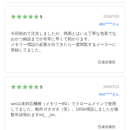
5
2026/7/20
abu*****
さん
今回初めて注文しましたが、簡易とはいえ丁寧な包装でな
おかつ納品までが非常に早くて助かります。

メモリー増設の必要が出てきたら一度閲覧するメーカーに
登録してました。
違反報告
5
2026/7/12
kuo*****
さん
win11未対応機種（メモリー8G）でクロームメインで使用
してました。動作ガタガタ（笑）。16Gb増設しましたが後
数年頑張れますm(_ _)m。
違反報告