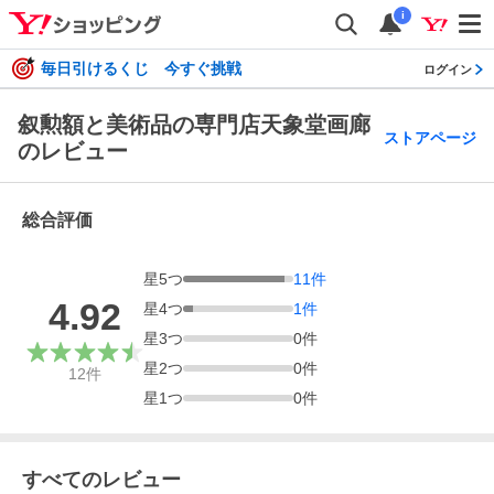
i
毎日引けるくじ 今すぐ挑戦
ログイン
叙勲額と美術品の専門店天象堂画廊
ストアページ
のレビュー
総合評価
星
5
つ
11
件
4.92
星
4
つ
1
件
星
3
つ
0
件
星
2
つ
0
件
12
件
星
1
つ
0
件
すべてのレビュー