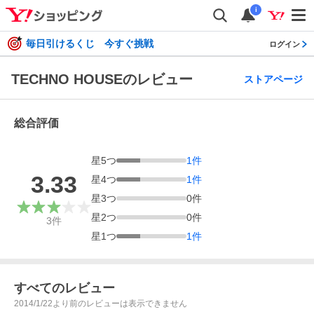
i
毎日引けるくじ 今すぐ挑戦
ログイン
TECHNO HOUSEのレビュー
ストアページ
総合評価
星
5
つ
1
件
3.33
星
4
つ
1
件
星
3
つ
0
件
星
2
つ
0
件
3
件
星
1
つ
1
件
すべてのレビュー
2014/1/22より前のレビューは表示できません