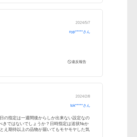
2024/5/7
nyp*****
さん
違反報告
2024/2/8
tok*****
さん
日の指定は一週間後からしか出来ない設定なの
るべきではないでしょうか？日時指定は送状№か
とえ期待以上の品物が届いてもモヤモヤした気