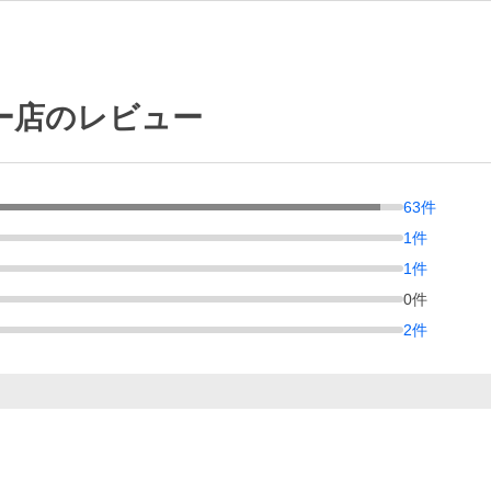
ー店のレビュー
63
件
1
件
1
件
0
件
2
件