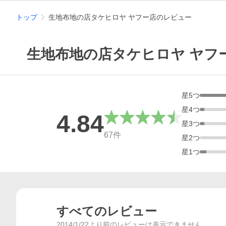
トップ
生地布地の店タケヒロヤ ヤフー店のレビュー
生地布地の店タケヒロヤ ヤフ
星
5
つ
星
4
つ
4.84
星
3
つ
総合評価
67
件
星
2
つ
星
1
つ
すべてのレビュー
2014/1/22より前のレビューは表示できません