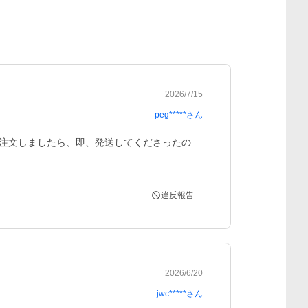
2026/7/15
peg*****
さん
て注文しましたら、即、発送してくださったの
違反報告
2026/6/20
jwc*****
さん