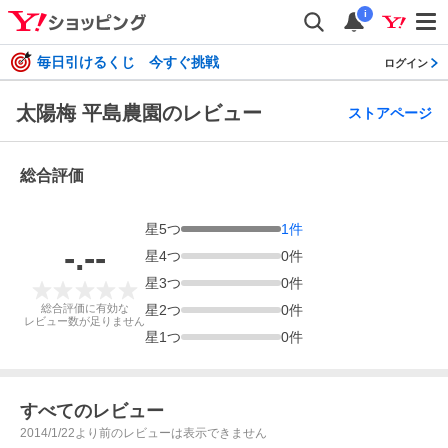
i
毎日引けるくじ 今すぐ挑戦
ログイン
太陽梅 平島農園のレビュー
ストアページ
総合評価
星
5
つ
1
件
-.--
星
4
つ
0
件
星
3
つ
0
件
総合評価に有効な
星
2
つ
0
件
レビュー数が足りません
星
1
つ
0
件
すべてのレビュー
2014/1/22より前のレビューは表示できません