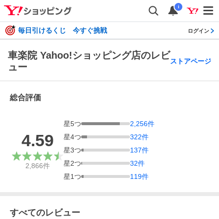
i
毎日引けるくじ 今すぐ挑戦
ログイン
車楽院 Yahoo!ショッピング店のレビ
ストアページ
ュー
総合評価
星
5
つ
2,256
件
4.59
星
4
つ
322
件
星
3
つ
137
件
星
2
つ
32
件
2,866
件
星
1
つ
119
件
すべてのレビュー