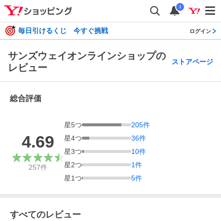
i
毎日引けるくじ 今すぐ挑戦
ログイン
サンズウェイオンラインショップの
ストアページ
レビュー
総合評価
星
5
つ
205
件
4.69
星
4
つ
36
件
星
3
つ
10
件
星
2
つ
1
件
257
件
星
1
つ
5
件
すべてのレビュー