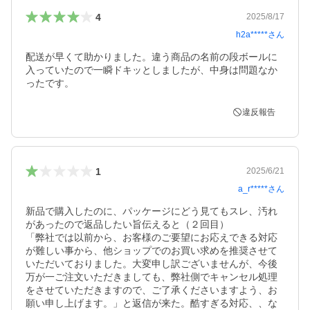
4
2025/8/17
h2a*****
さん
配送が早くて助かりました。違う商品の名前の段ボールに
入っていたので一瞬ドキッとしましたが、中身は問題なか
ったです。
違反報告
1
2025/6/21
a_r*****
さん
新品で購入したのに、パッケージにどう見てもスレ、汚れ
があったので返品したい旨伝えると（２回目）

「弊社では以前から、お客様のご要望にお応えできる対応
が難しい事から、他ショップでのお買い求めを推奨させて
いただいておりました。大変申し訳ございませんが、今後
万が一ご注文いただきましても、弊社側でキャンセル処理
をさせていただきますので、ご了承くださいますよう、お
願い申し上げます。」と返信が来た。酷すぎる対応、、な