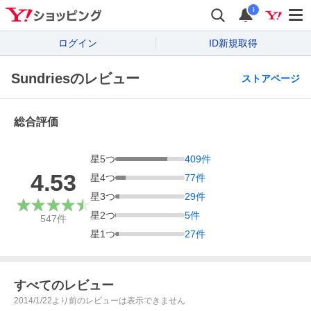
i
ログイン
ID新規取得
Sundriesのレビュー
ストアページ
総合評価
星
5
つ
409
件
4.53
星
4
つ
77
件
星
3
つ
29
件
星
2
つ
5
件
547
件
星
1
つ
27
件
すべてのレビュー
2014/1/22より前のレビューは表示できません