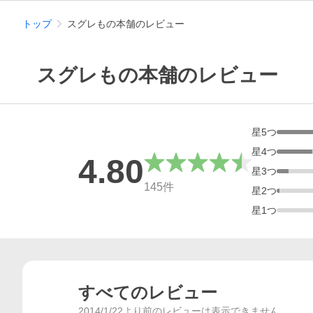
トップ
スグレもの本舗のレビュー
スグレもの本舗のレビュー
星
5
つ
星
4
つ
4.80
星
3
つ
総合評価
145
件
星
2
つ
星
1
つ
すべてのレビュー
2014/1/22より前のレビューは表示できません