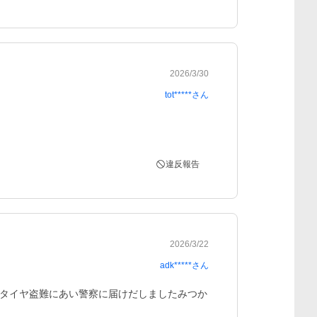
2026/3/30
tot*****
さん
違反報告
2026/3/22
adk*****
さん
タイヤ盗難にあい警察に届けだしましたみつか