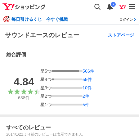
i
毎日引けるくじ 今すぐ挑戦
ログイン
サウンドエースのレビュー
ストアページ
総合評価
星
5
つ
566
件
4.84
星
4
つ
55
件
星
3
つ
10
件
星
2
つ
2
件
638
件
星
1
つ
5
件
すべてのレビュー
2014/1/22より前のレビューは表示できません