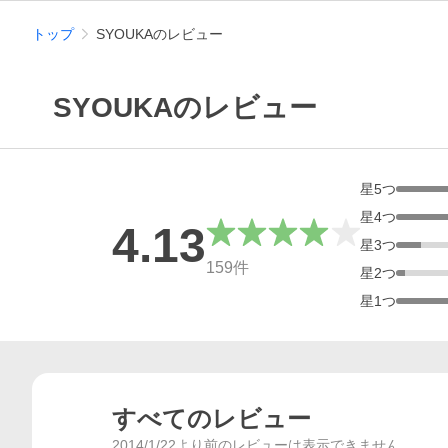
トップ
SYOUKAのレビュー
SYOUKAのレビュー
星
5
つ
星
4
つ
4.13
星
3
つ
総合評価
159
件
星
2
つ
星
1
つ
すべてのレビュー
2014/1/22より前のレビューは表示できません