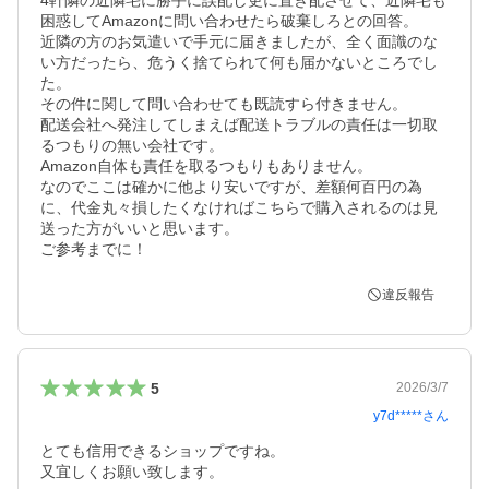
4軒隣の近隣宅に勝手に誤配し更に置き配させて、近隣宅も
困惑してAmazonに問い合わせたら破棄しろとの回答。

近隣の方のお気遣いで手元に届きましたが、全く面識のな
い方だったら、危うく捨てられて何も届かないところでし
た。

その件に関して問い合わせても既読すら付きません。

配送会社へ発注してしまえば配送トラブルの責任は一切取
るつもりの無い会社です。

Amazon自体も責任を取るつもりもありません。

なのでここは確かに他より安いですが、差額何百円の為
に、代金丸々損したくなければこちらで購入されるのは見
送った方がいいと思います。

ご参考までに！
違反報告
5
2026/3/7
y7d*****
さん
とても信用できるショップですね。

又宜しくお願い致します。