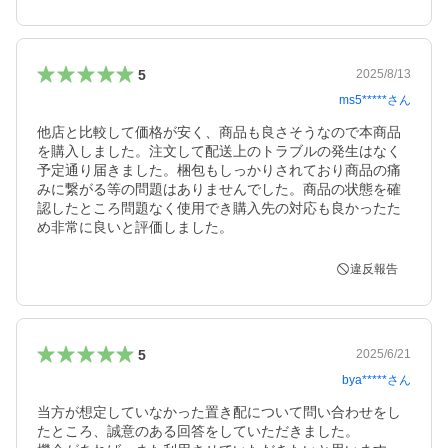
5
2025/8/13
ms5*****
さん
他店と比較して価格が安く、商品も良さそうなので本商品
を購入しました。注文して配送上のトラブルの発生はなく
予定通り届きました。梱包もしっかりされており商品の痛
みに繋がる等の問題はありませんでした。商品の状態を確
認したところ問題なく使用でき購入先の対応も良かったた
め非常に良いと評価しました。
違反報告
5
2025/6/21
bya*****
さん
当方が想定していなかった置き配について問い合わせをし
たところ、誠意のある回答をしていただきました。
