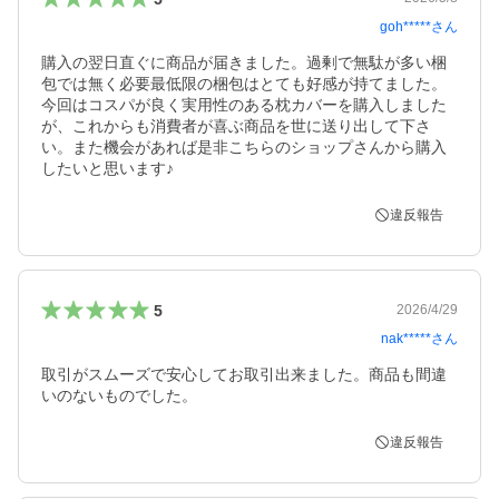
goh*****
さん
購入の翌日直ぐに商品が届きました。過剰で無駄が多い梱
包では無く必要最低限の梱包はとても好感が持てました。
今回はコスパが良く実用性のある枕カバーを購入しました
が、これからも消費者が喜ぶ商品を世に送り出して下さ
い。また機会があれば是非こちらのショップさんから購入
したいと思います♪
違反報告
5
2026/4/29
nak*****
さん
取引がスムーズで安心してお取引出来ました。商品も間違
いのないものでした。
違反報告