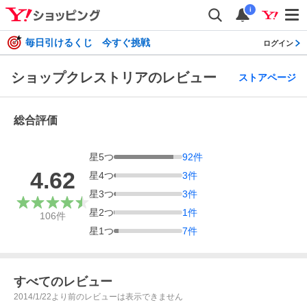
i
毎日引けるくじ 今すぐ挑戦
ログイン
ショップクレストリアのレビュー
ストアページ
総合評価
星
5
つ
92
件
4.62
星
4
つ
3
件
星
3
つ
3
件
星
2
つ
1
件
106
件
星
1
つ
7
件
すべてのレビュー
2014/1/22より前のレビューは表示できません