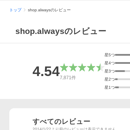
トップ
shop.alwaysのレビュー
shop.alwaysのレビュー
星
5
つ
星
4
つ
4.54
星
3
つ
総合評価
7,871
件
星
2
つ
星
1
つ
すべてのレビュー
2014/1/22より前のレビューは表示できません