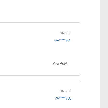
2026/8/6
doz*****
さん
違反報告
2026/8/6
j3z*****
さん