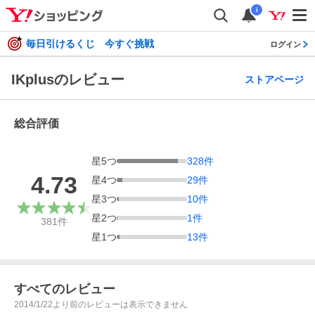
i
毎日引けるくじ 今すぐ挑戦
ログイン
IKplusのレビュー
ストアページ
総合評価
星
5
つ
328
件
4.73
星
4
つ
29
件
星
3
つ
10
件
星
2
つ
1
件
381
件
星
1
つ
13
件
すべてのレビュー
2014/1/22より前のレビューは表示できません