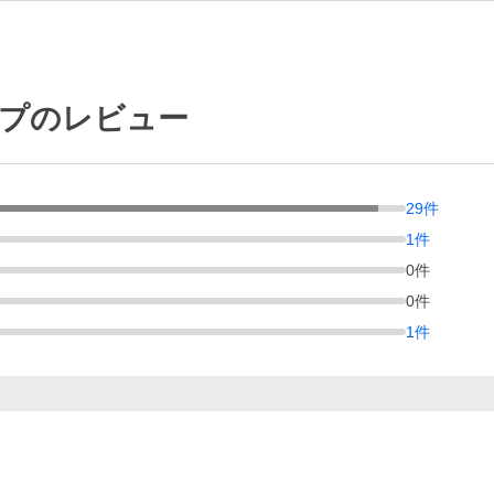
ップのレビュー
29
件
1
件
0
件
0
件
1
件