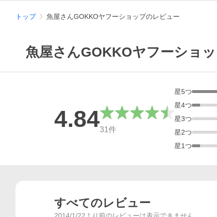
トップ
魚屋さんGOKKOヤフーショップのレビュー
魚屋さんGOKKOヤフーショ
星
5
つ
星
4
つ
4.84
星
3
つ
総合評価
31
件
星
2
つ
星
1
つ
すべてのレビュー
2014/1/22より前のレビューは表示できません