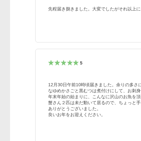
先程届き捌きました。大変でしたがそれ以上に
5
12月30日午前10時頃届きました。余りの
なゆめかさごと黒むつは煮付けにして、お刺身
年末年始の始まりに、こんなに沢山のお魚を頂
蟹さん２匹は未だ動いて居るので、ちょっと手
ありがとうございました。

良いお年をお迎えください。