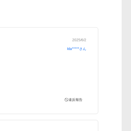
2025/6/2
kta*****
さん
違反報告