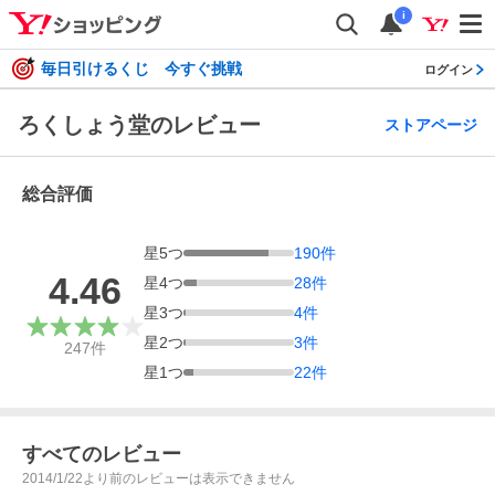
i
毎日引けるくじ 今すぐ挑戦
ログイン
ろくしょう堂のレビュー
ストアページ
総合評価
星
5
つ
190
件
4.46
星
4
つ
28
件
星
3
つ
4
件
星
2
つ
3
件
247
件
星
1
つ
22
件
すべてのレビュー
2014/1/22より前のレビューは表示できません