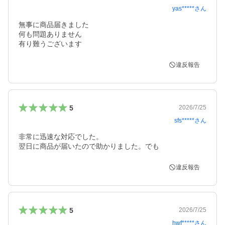
yas*****
さん
無事に商品届きました

何も問題ありません

有り難うございます
違反報告
5
2026/7/25
sfs*****
さん
非常に迅速な対応でした。

翌日に商品が届いたので助かりました。でも
違反報告
5
2026/7/25
hwf*****
さん