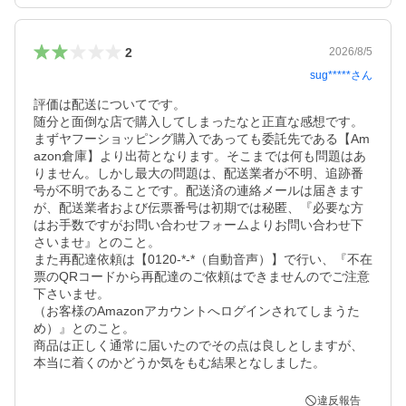
2
2026/8/5
sug*****
さん
評価は配送についてです。

随分と面倒な店で購入してしまったなと正直な感想です。

まずヤフーショッピング購入であっても委託先である【Am
azon倉庫】より出荷となります。そこまでは何も問題はあ
りません。しかし最大の問題は、配送業者が不明、追跡番
号が不明であることです。配送済の連絡メールは届きます
が、配送業者および伝票番号は初期では秘匿、『必要な方
はお手数ですがお問い合わせフォームよりお問い合わせ下
さいませ』とのこと。

また再配達依頼は【0120-*-*（自動音声）】で行い、『不在
票のQRコードから再配達のご依頼はできませんのでご注意
下さいませ。

（お客様のAmazonアカウントへログインされてしまうた
め）』とのこと。

商品は正しく通常に届いたのでその点は良しとしますが、
違反報告