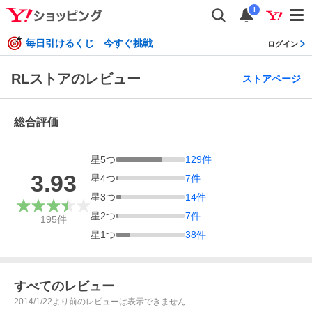
i
毎日引けるくじ 今すぐ挑戦
ログイン
RLストアのレビュー
ストアページ
総合評価
星
5
つ
129
件
3.93
星
4
つ
7
件
星
3
つ
14
件
星
2
つ
7
件
195
件
星
1
つ
38
件
すべてのレビュー
2014/1/22より前のレビューは表示できません