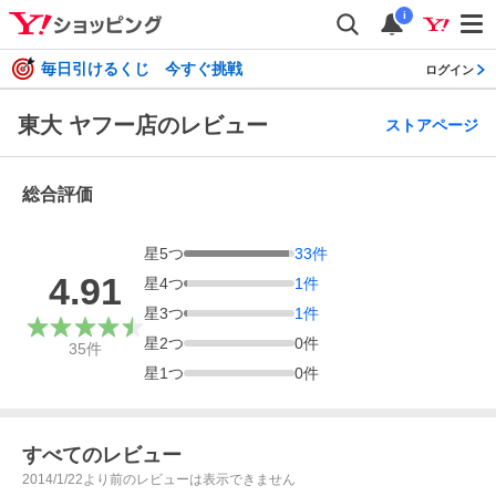
i
毎日引けるくじ 今すぐ挑戦
ログイン
東大 ヤフー店のレビュー
ストアページ
総合評価
星
5
つ
33
件
4.91
星
4
つ
1
件
星
3
つ
1
件
星
2
つ
0
件
35
件
星
1
つ
0
件
すべてのレビュー
2014/1/22より前のレビューは表示できません