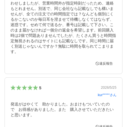
わせしましたが、営業時間外が指定時刻だったため、連絡
もとれません。別送で、同じ会社なら記載なしでも構いま
せんが、全ての注文での時間指定では？なんども個別にく
るかこないのか毎日耳を澄ませて待機しなくてはならず、
迷惑です。せめて何で送るか、番号は記載して下さい。こ
のまま届かなければ一個分の返金を希望します。前回購入
時は2個で問題ありませんでしたが、たくさん買うと時間指
定無視されるのはサイトにも記載なしです。同じ時間に届
く別送じゃないんですか？無駄に時間を取られてこまりま
す。
違反報告
5
2026/5/25
kur*****
さん
発送がはやくて　助かりました。おまけもついていたの
で　お得感がありました。また　購入させていただきたい
と思います。
違反報告