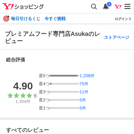
i
毎日引けるくじ 今すぐ挑戦
ログイン
プレミアムフード専門店Asukaのレ
ストアページ
ビュー
総合評価
星
5
つ
1,208
件
4.90
星
4
つ
75
件
星
3
つ
11
件
星
2
つ
5
件
1,304
件
星
1
つ
5
件
すべてのレビュー