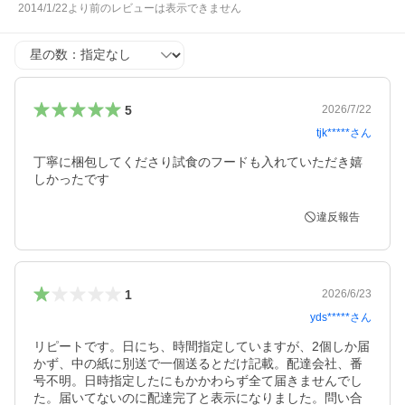
2014/1/22より前のレビューは表示できません
星の数
5
2026/7/22
tjk*****
さん
丁寧に梱包してくださり試食のフードも入れていただき嬉
しかったです
違反報告
1
2026/6/23
yds*****
さん
リピートです。日にち、時間指定していますが、2個しか届
かず、中の紙に別送で一個送るとだけ記載。配達会社、番
号不明。日時指定したにもかかわらず全て届きませんでし
た。届いてないのに配達完了と表示になりました。問い合