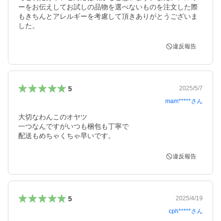
ーをお伝えしてお試しの品物を選べないものを注文した際
もきちんとアレルギーを考慮して頂きありがとうございま
した。
違反報告
5
2025/5/7
mam*****
さん
大切なわんこのオヤツ

一つなんですがいつも梱包も丁寧で

違反報告
5
2025/4/19
cph*****
さん