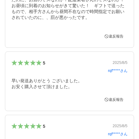
お昼頃に到着のお知らせがきて驚いた！　ギフトで送った
もので、相手方さんから昼間不在なので時間指定でお願い
されていたのに、、罰が悪かったです。

違反報告
5
2025/8/5
rqf*****
さん
早い発送ありがとう ございました。

お安く購入させて頂けました。
違反報告
5
2025/8/5
rqf*****
さん