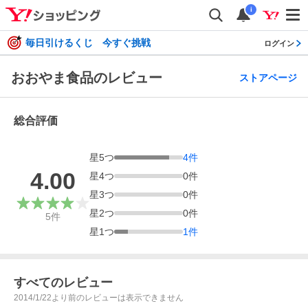
i
毎日引けるくじ 今すぐ挑戦
ログイン
おおやま食品のレビュー
ストアページ
総合評価
星
5
つ
4
件
4.00
星
4
つ
0
件
星
3
つ
0
件
星
2
つ
0
件
5
件
星
1
つ
1
件
すべてのレビュー
2014/1/22より前のレビューは表示できません