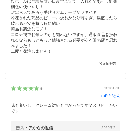
段ボールは当該店舗が日常営業等で仕入れたであろう野菜
梱包の使い回し！

封は素人であろう手貼りガムテープがツキハギ！

冷凍された商品のビニール袋もかなり薄すぎ、湯煎したら
破れる不安を持つ程に酷い！

商品も残念なモノ！

コロナ禍でお辛いのかも知れないですが、通販食品を扱わ
れるならもっともっと勉強される必要がある販売店と思わ
れました！

二度と発注しません！
違反報告
5
2020/6/26
sxt*****
さん
味も良いし、クレーム対応も早かったです？又リピしたい
です
ストアからの返信
2020/7/2