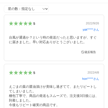
星の数
5
2022/9/26
yak*****
さん
台風が通過か？という時の発送だったと思いますが、すぐ
に届きました。早い対応ありがとうございました。
違反報告
5
2022/4/8
hon*****
さん
えごまの葉の醤油漬けが美味し過ぎてて、またリピートし
てしまいました。

梱包丁寧で、商品の発送もスムーズで。注文後3日後には、
到着しました。

今後もリピート確実の商品です。