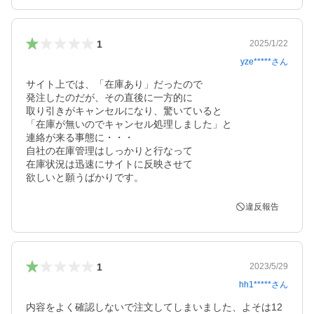
1
2025/1/22
yze*****
さん
サイト上では、「在庫あり」だったので

発注したのだが、その直後に一方的に

取り引きがキャンセルになり、驚いていると

「在庫が無いのでキャンセル処理しました」と

連絡が来る事態に・・・

自社の在庫管理はしっかりと行なって

在庫状況は迅速にサイトに反映させて

欲しいと願うばかりです。
違反報告
1
2023/5/29
hh1*****
さん
内容をよく確認しないで注文してしまいました、よそは12