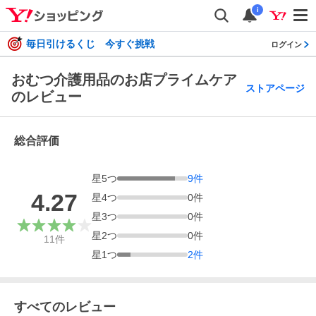
i
毎日引けるくじ 今すぐ挑戦
ログイン
おむつ介護用品のお店プライムケア
ストアページ
のレビュー
総合評価
星
5
つ
9
件
4.27
星
4
つ
0
件
星
3
つ
0
件
星
2
つ
0
件
11
件
星
1
つ
2
件
すべてのレビュー