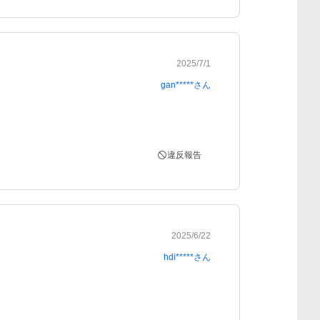
2025/7/1
gan*****
さん
違反報告
2025/6/22
hdi*****
さん