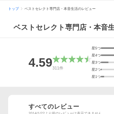
トップ
ベストセレクト専門店・本音生活のレビュー
ベストセレクト専門店・本音
星
5
つ
星
4
つ
4.59
星
3
つ
総合評価
311
件
星
2
つ
星
1
つ
すべてのレビュー
2014/1/22より前のレビューは表示できません