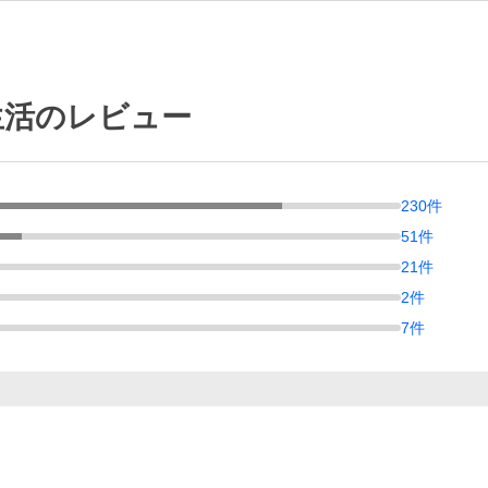
生活のレビュー
230
件
51
件
21
件
2
件
7
件