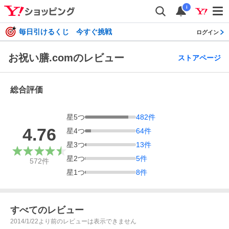
i
毎日引けるくじ 今すぐ挑戦
ログイン
お祝い膳.comのレビュー
ストアページ
総合評価
星
5
つ
482
件
4.76
星
4
つ
64
件
星
3
つ
13
件
星
2
つ
5
件
572
件
星
1
つ
8
件
すべてのレビュー
2014/1/22より前のレビューは表示できません