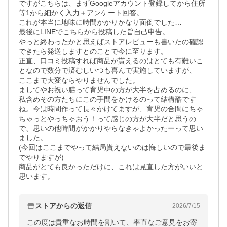
ですがこちらは、まずGoogleアカウント登録してから住所
等1から細かく入力＋アンケート回答。

これが本当に地味に時間かかりかなり面倒でした…

最後にLINEでこちらから投稿した旨自己申告。

やっと終わったかと思えばストアレビューも書いたの確認
できたら発送しますとのことで今に至ります。

正直、口コミ投稿すれば商品が貰えるのはとても有難いこ
となので数分で済むしいつも喜んで実施していますが、

ここまで大変ならやりませんでした。

ましてやお祝い膳って育児中の方が大半を占めるのに、

私含めその方たちにこの手間をかけるのって結構酷です
ね。今は時間作って長々かけてますが、育児の合間にちゃ
ちゃっとやっちゃおう！って感じの方が大半だと思うの
で、思いの他時間がかかりやらなきゃよかったーって思い
ました。

(今回はここまでやって結局貰えないのは悔しいので最後ま
でやりますが)

商品がとても良かっただけに、これは見直した方がいいと
思います。
ストアからの返信
2026/7/15
この度は貴重なお時間を割いて、率直なご意見をお寄