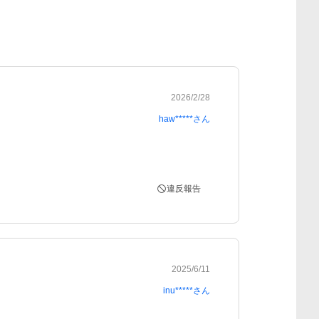
2026/2/28
haw*****
さん
違反報告
2025/6/11
inu*****
さん