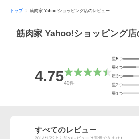
トップ
筋肉家 Yahoo!ショッピング店のレビュー
筋肉家 Yahoo!ショッピング
星
5
つ
星
4
つ
4.75
星
3
つ
総合評価
40
件
星
2
つ
星
1
つ
すべてのレビュー
2014/1/22より前のレビューは表示できません