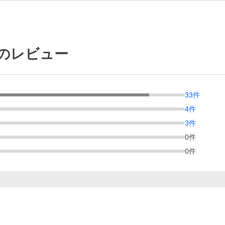
店のレビュー
33
件
4
件
3
件
0
件
0
件