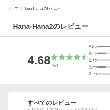
トップ
Hana-Hana2のレビュー
Hana-Hana2のレビュー
星
5
つ
星
4
つ
4.68
星
3
つ
総合評価
25
件
星
2
つ
星
1
つ
すべてのレビュー
2014/1/22より前のレビューは表示できません