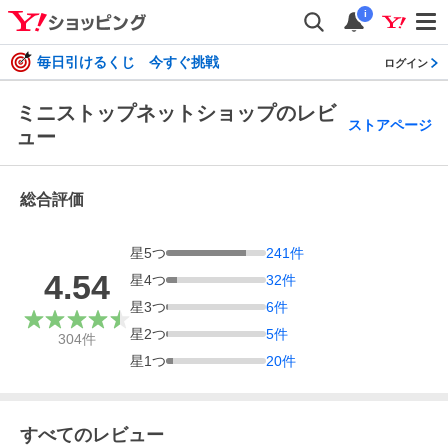
i
毎日引けるくじ 今すぐ挑戦
ログイン
ミニストップネットショップのレビ
ストアページ
ュー
総合評価
星
5
つ
241
件
4.54
星
4
つ
32
件
星
3
つ
6
件
星
2
つ
5
件
304
件
星
1
つ
20
件
すべてのレビュー