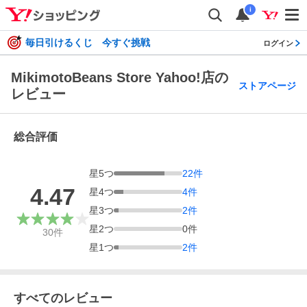
i
毎日引けるくじ 今すぐ挑戦
ログイン
MikimotoBeans Store Yahoo!店の
ストアページ
レビュー
総合評価
星
5
つ
22
件
4.47
星
4
つ
4
件
星
3
つ
2
件
星
2
つ
0
件
30
件
星
1
つ
2
件
すべてのレビュー