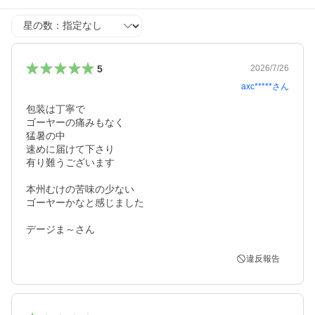
星の数
5
2026/7/26
axc*****
さん
包装は丁寧で

ゴーヤーの痛みもなく

猛暑の中

速めに届けて下さり

有り難うございます

本州むけの苦味の少ない

ゴーヤーかなと感じました

デージま～さん
違反報告