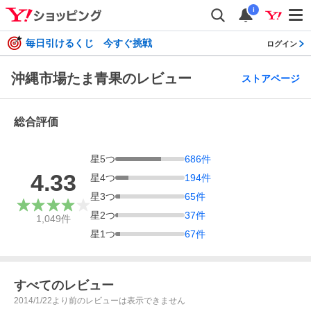
i
毎日引けるくじ 今すぐ挑戦
ログイン
沖縄市場たま青果のレビュー
ストアページ
総合評価
星
5
つ
686
件
4.33
星
4
つ
194
件
星
3
つ
65
件
星
2
つ
37
件
1,049
件
星
1
つ
67
件
すべてのレビュー
2014/1/22より前のレビューは表示できません