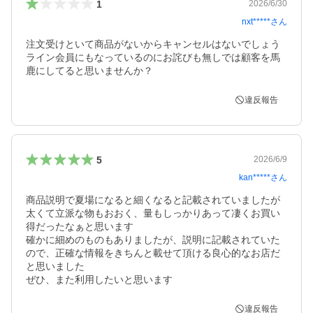
1
2026/6/30
nxt*****
さん
注文受けといて商品がないからキャンセルはないでしょう

ライン会員にもなっているのにお詫びも無しでは顧客を馬
鹿にしてると思いませんか？
違反報告
5
2026/6/9
kan*****
さん
商品説明で夏場になると細くなると記載されていましたが
太くて立派な物もおおく、量もしっかりあって凄くお買い
得だったなぁと思います

確かに細めのものもありましたが、説明に記載されていた
ので、正確な情報をきちんと載せて頂ける良心的なお店だ
と思いました

ぜひ、また利用したいと思います
違反報告