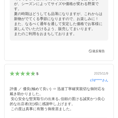
が、シーズンによってサイズや価格が変わる野菜で
す。

夏の時期はどうしても品薄になりますが、これからは
新物がでてくる季節になりますので、お楽しみに！

また、なるべく通年を通して安定した価格でお客様に
楽しんでいただけるよう、販売してまいります。

またのご利用をおまちしております。
違反報告
5
2025/11/9
c7d*****
さん
評価 ／ 優良(極めて良い) ⇒ 迅速丁寧確実親切な御対応を
戴き助かりました。

 安心安全な堅実取引の出来る､信頼の置ける誠実かつ良心
的な出店者(社)様に感謝申し上げます。

 この度は真事に有難う御座居ました。