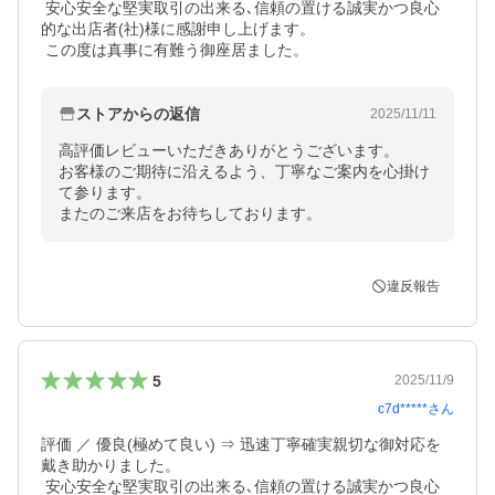
 安心安全な堅実取引の出来る､信頼の置ける誠実かつ良心
的な出店者(社)様に感謝申し上げます。

 この度は真事に有難う御座居ました。
ストアからの返信
2025/11/11
高評価レビューいただきありがとうございます。

お客様のご期待に沿えるよう、丁寧なご案内を心掛け
て参ります。

またのご来店をお待ちしております。
違反報告
5
2025/11/9
c7d*****
さん
評価 ／ 優良(極めて良い) ⇒ 迅速丁寧確実親切な御対応を
戴き助かりました。

 安心安全な堅実取引の出来る､信頼の置ける誠実かつ良心