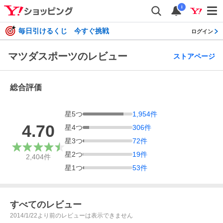
i
毎日引けるくじ 今すぐ挑戦
ログイン
マツダスポーツのレビュー
ストアページ
総合評価
星
5
つ
1,954
件
4.70
星
4
つ
306
件
星
3
つ
72
件
星
2
つ
19
件
2,404
件
星
1
つ
53
件
すべてのレビュー
2014/1/22より前のレビューは表示できません