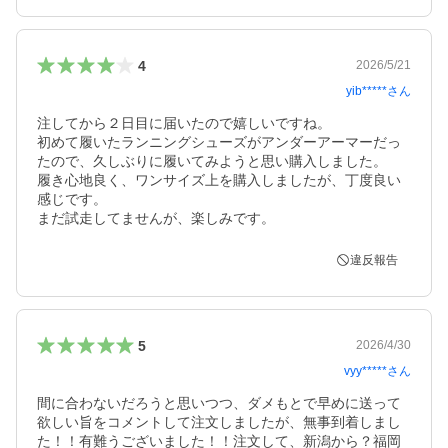
4
2026/5/21
yib*****
さん
注してから２日目に届いたので嬉しいですね。

初めて履いたランニングシューズがアンダーアーマーだっ
たので、久しぶりに履いてみようと思い購入しました。

履き心地良く、ワンサイズ上を購入しましたが、丁度良い
感じです。

違反報告
5
2026/4/30
vyy*****
さん
間に合わないだろうと思いつつ、ダメもとで早めに送って
欲しい旨をコメントして注文しましたが、無事到着しまし
た！！有難うございました！！注文して、新潟から？福岡