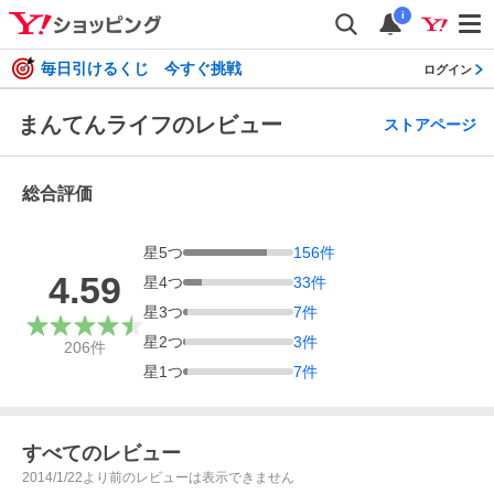
i
毎日引けるくじ 今すぐ挑戦
ログイン
まんてんライフのレビュー
ストアページ
総合評価
星
5
つ
156
件
4.59
星
4
つ
33
件
星
3
つ
7
件
星
2
つ
3
件
206
件
星
1
つ
7
件
すべてのレビュー
2014/1/22より前のレビューは表示できません