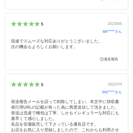
5
2023/9/5
tak*****
さん
迅速でスムーズな対応ありがとうございました。

次の機会もよろしくお願いします。
違反報告
5
2023/7/4
bnj*****
さん
発送報告メールを誤って削除してしまい、本文中に領収書
発行用URLの記載が有った為に再度送信して頂きました。

発送は迅速で梱包は丁寧、しかもイレギュラーな対応にも
素早くて感心しました。

良品を安価販売して下さっている優良店です。

お店をお気に入り登録しましたので、これからも利用させ