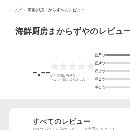
トップ
海鮮厨房まからずやのレビュー
海鮮厨房まからずやのレビュ
星
5
つ
星
4
つ
-.--
星
3
つ
総合評価
総合評価に有効な
星
2
つ
レビュー数が足りません
星
1
つ
すべてのレビュー
2014/1/22より前のレビューは表示できません