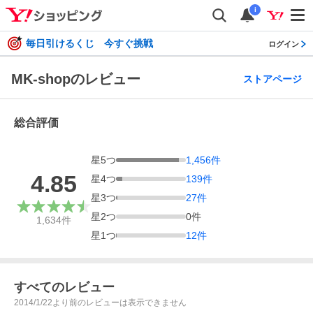
i
毎日引けるくじ 今すぐ挑戦
ログイン
MK-shopのレビュー
ストアページ
総合評価
星
5
つ
1,456
件
4.85
星
4
つ
139
件
星
3
つ
27
件
星
2
つ
0
件
1,634
件
星
1
つ
12
件
すべてのレビュー
2014/1/22より前のレビューは表示できません