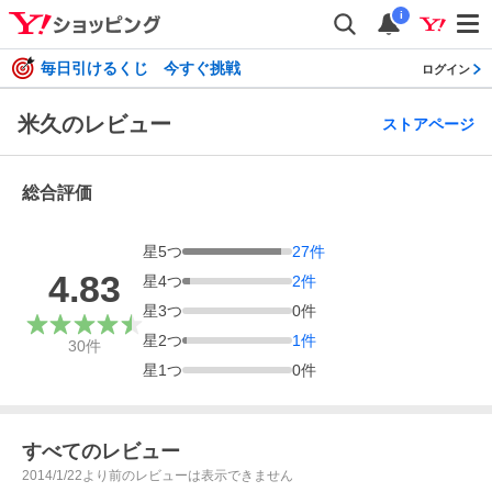
i
毎日引けるくじ 今すぐ挑戦
ログイン
米久のレビュー
ストアページ
総合評価
星
5
つ
27
件
4.83
星
4
つ
2
件
星
3
つ
0
件
星
2
つ
1
件
30
件
星
1
つ
0
件
すべてのレビュー
2014/1/22より前のレビューは表示できません