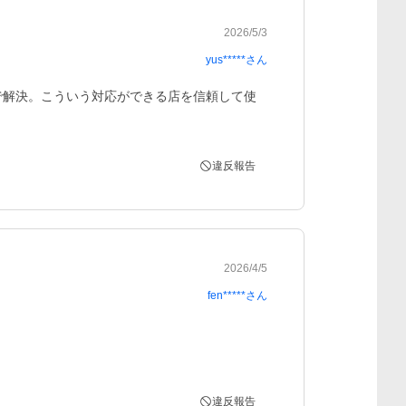
2026/5/3
yus*****
さん
で解決。こういう対応ができる店を信頼して使
違反報告
2026/4/5
fen*****
さん
違反報告