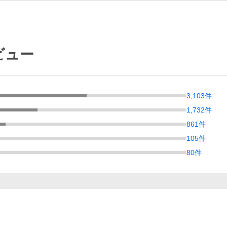
ビュー
3,103
件
1,732
件
861
件
105
件
80
件