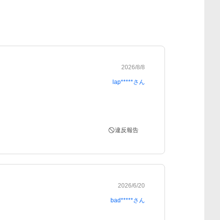
2026/8/8
lap*****
さん
違反報告
2026/6/20
bad*****
さん