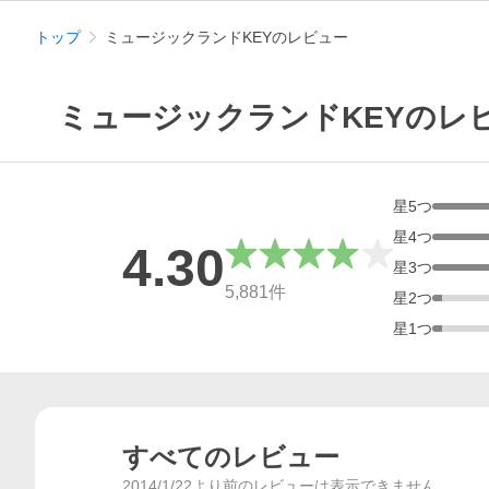
トップ
ミュージックランドKEYのレビュー
ミュージックランドKEYのレ
星
5
つ
星
4
つ
4.30
星
3
つ
総合評価
5,881
件
星
2
つ
星
1
つ
すべてのレビュー
2014/1/22より前のレビューは表示できません