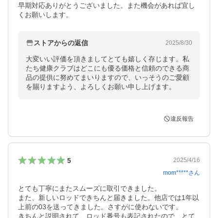
早期対応ありがとうございました。また機会があれば宜し
くお願いします。
ストアからの返信
2025/8/30
大変いい評価を頂きましてとても嬉しく存じます。私
たち健康クラブはどこにも優る価格と信頼のできる商
品の提供に努めてまいりますので、いっそうのご愛顧
を賜りますよう、よろしくお願い申し上げます。
違反報告
5
2025/4/16
mom*****
さん
とても丁寧にまたスムーズに取引できました。

また、新しいロッドできちんと届きました。他店では1年以
上前の03を送ってきました。さすがに使わないです。

きちんと説明されて、ロッド番号も表記されたので、とて