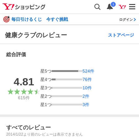
i
毎日引けるくじ 今すぐ挑戦
ログイン
健康クラブのレビュー
ストアページ
総合評価
星
5
つ
524
件
4.81
星
4
つ
76
件
星
3
つ
10
件
星
2
つ
2
件
615
件
星
1
つ
3
件
すべてのレビュー
2014/1/22より前のレビューは表示できません