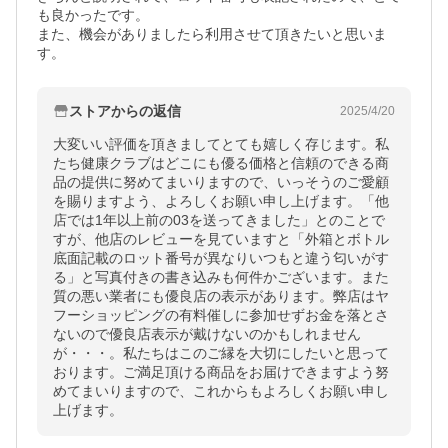
も良かったです。

また、機会がありましたら利用させて頂きたいと思いま
す。
ストアからの返信
2025/4/20
大変いい評価を頂きましてとても嬉しく存じます。私
たち健康クラブはどこにも優る価格と信頼のできる商
品の提供に努めてまいりますので、いっそうのご愛顧
を賜りますよう、よろしくお願い申し上げます。「他
店では1年以上前の03を送ってきました」とのことで
すが、他店のレビューを見ていますと「外箱とボトル
底面記載のロット番号が異なりいつもと違う匂いがす
る」と写真付きの書き込みも何件かございます。また
質の悪い業者にも優良店の表示があります。弊店はヤ
フーショッピングの有料催しに参加せずお金を落とさ
ないので優良店表示が戴けないのかもしれません
が・・・。私たちはこのご縁を大切にしたいと思って
おります。ご満足頂ける商品をお届けできますよう努
めてまいりますので、これからもよろしくお願い申し
上げます。