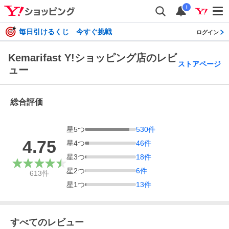
i
毎日引けるくじ 今すぐ挑戦
ログイン
Kemarifast Y!ショッピング店のレビ
ストアページ
ュー
総合評価
星
5
つ
530
件
4.75
星
4
つ
46
件
星
3
つ
18
件
星
2
つ
6
件
613
件
星
1
つ
13
件
すべてのレビュー