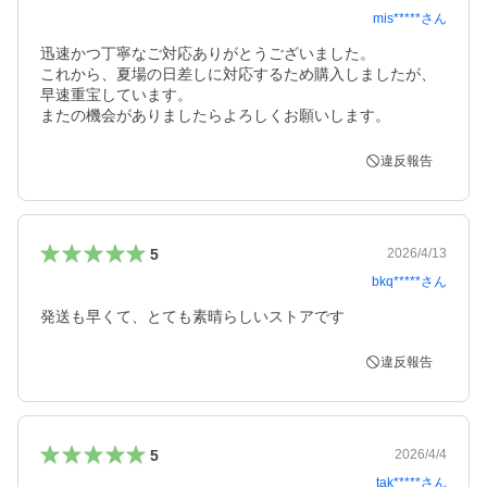
mis*****
さん
迅速かつ丁寧なご対応ありがとうございました。

これから、夏場の日差しに対応するため購入しましたが、
早速重宝しています。

またの機会がありましたらよろしくお願いします。
違反報告
5
2026/4/13
bkq*****
さん
発送も早くて、とても素晴らしいストアです
違反報告
5
2026/4/4
tak*****
さん