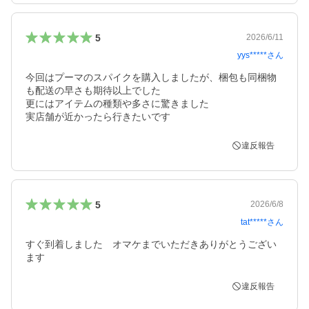
5
2026/6/11
yys*****
さん
今回はプーマのスパイクを購入しましたが、梱包も同梱物
も配送の早さも期待以上でした

更にはアイテムの種類や多さに驚きました

実店舗が近かったら行きたいです
違反報告
5
2026/6/8
tat*****
さん
すぐ到着しました　オマケまでいただきありがとうござい
違反報告