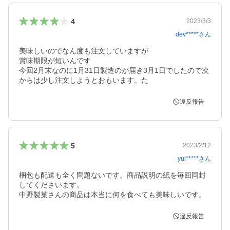
4
2023/3/3
dev*****
さん
美味しいのでなん度も注文していますが

賞味期限が短いんです

今回2月末なのに1月31日製造のが届き3月1日でしたので次
からは少し注文しようとおもいます。た
違反報告
5
2023/2/12
yui*****
さん
梱包も配送も全く問題ないです。商品説明の紙を毎回同封
してくださいます。

中野製菓さんの商品は本当に何を食べても美味しいです。
違反報告