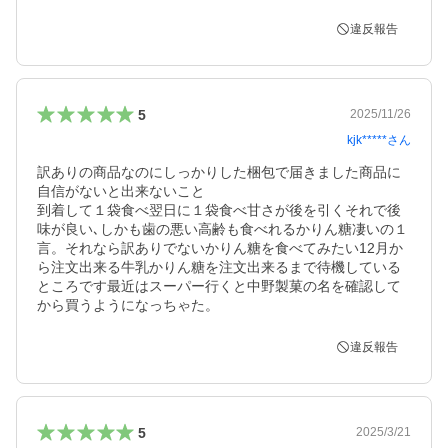
違反報告
5
2025/11/26
kjk*****
さん
訳ありの商品なのにしっかりした梱包で届きました商品に
自信がないと出来ないこと

到着して１袋食べ翌日に１袋食べ甘さが後を引くそれで後
味が良い､しかも歯の悪い高齢も食べれるかりん糖凄いの１
言。それなら訳ありでないかりん糖を食べてみたい12月か
ら注文出来る牛乳かりん糖を注文出来るまで待機している
ところです最近はスーパー行くと中野製菓の名を確認して
違反報告
5
2025/3/21