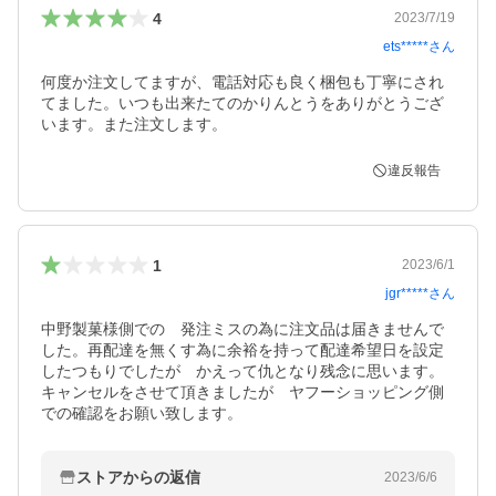
4
2023/7/19
ets*****
さん
何度か注文してますが、電話対応も良く梱包も丁寧にされ
てました。いつも出来たてのかりんとうをありがとうござ
います。また注文します。
違反報告
1
2023/6/1
jgr*****
さん
中野製菓様側での　発注ミスの為に注文品は届きませんで
した。再配達を無くす為に余裕を持って配達希望日を設定
したつもりでしたが　かえって仇となり残念に思います。

キャンセルをさせて頂きましたが　ヤフーショッピング側
での確認をお願い致します。
ストアからの返信
2023/6/6