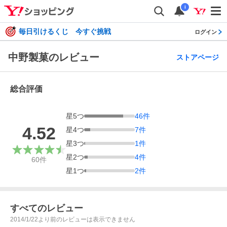
i
毎日引けるくじ 今すぐ挑戦
ログイン
中野製菓のレビュー
ストアページ
総合評価
星
5
つ
46
件
4.52
星
4
つ
7
件
星
3
つ
1
件
星
2
つ
4
件
60
件
星
1
つ
2
件
すべてのレビュー
2014/1/22より前のレビューは表示できません