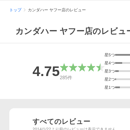
トップ
カンダハー ヤフー店のレビュー
カンダハー ヤフー店のレビュ
星
5
つ
星
4
つ
4.75
星
3
つ
総合評価
285
件
星
2
つ
星
1
つ
すべてのレビュー
2014/1/22より前のレビューは表示できません