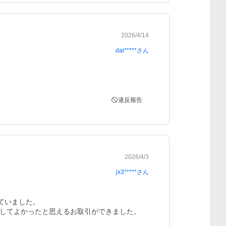
2026/4/14
dai*****
さん
違反報告
2026/4/3
jx3*****
さん
いました。

してよかったと思えるお取引ができました。