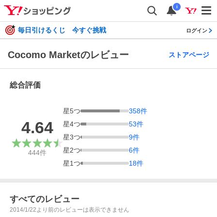
i
毎日引けるくじ 今すぐ挑戦
ログイン
Cocomo Marketのレビュー
ストアページ
総合評価
星
5
つ
358
件
4.64
星
4
つ
53
件
星
3
つ
9
件
星
2
つ
6
件
444
件
星
1
つ
18
件
すべてのレビュー
2014/1/22より前のレビューは表示できません