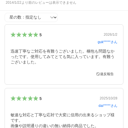
2014/1/22より前のレビューは表示できません
星の数
5
2026/1/2
guk*****
さん
迅速丁寧なご対応を有難うございました。梱包も問題なか
ったです。使用してみてとても気に入っています。有難う
ございました。
違反報告
5
2025/10/28
dai*****
さん
敏速な対応と丁寧な応対で大変に信用の出来るショップ様
です。

画像や説明通りの違いの無い納得の商品でした。
