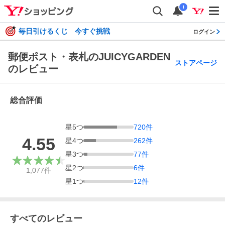
i
毎日引けるくじ 今すぐ挑戦
ログイン
郵便ポスト・表札のJUICYGARDEN
ストアページ
のレビュー
総合評価
星
5
つ
720
件
4.55
星
4
つ
262
件
星
3
つ
77
件
星
2
つ
6
件
1,077
件
星
1
つ
12
件
すべてのレビュー