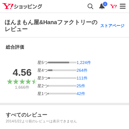
i
ほんまもん屋&Hanaファクトリーの
ストアページ
レビュー
総合評価
星
5
つ
1,224
件
4.56
星
4
つ
264
件
星
3
つ
111
件
星
2
つ
25
件
1,666
件
星
1
つ
42
件
すべてのレビュー
2014/1/22より前のレビューは表示できません