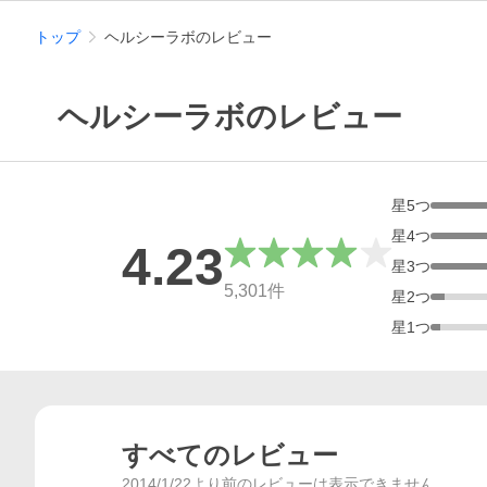
トップ
ヘルシーラボのレビュー
ヘルシーラボのレビュー
星
5
つ
星
4
つ
4.23
星
3
つ
総合評価
5,301
件
星
2
つ
星
1
つ
すべてのレビュー
2014/1/22より前のレビューは表示できません